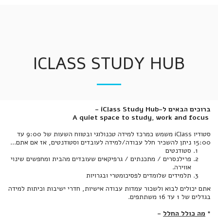
ICLASS STUDY HUB
ברוכים הבאים ל-iClass Study Hub -
A quiet space to study, work and focus
סטודיו iClass משמש כמרכז למידה טכנולוגי ובטווח השעות של 9:00 עד
15:00 ניתן להשכיר חלל עבודה/למידה לעובדים וסטודנטים, אז אם אתם...
סטודנטים
פרילנסרים / מתכנתים / גרפיקאים שעובדים מהבית ומחפשים שינוי
אווירה.
תלמידים שלומדים לפסיכומטרי ובגרויות
אתם יכולים לבוא ולשכור עמדות עבודה אישיות, חדרי ישיבות וכיתות למידה
בגדלים של 1 עד 16 משתתפים.
*
מה כולל החלל
-