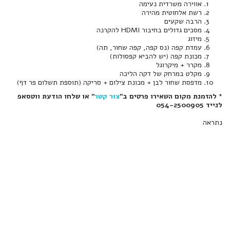
אווירה משרדית נעימה
רשת אלחוטית מהירה
הרבה שקעים
מסכים גדולים בחיבור HDMI להקרנה
מיזוג
עמדת קפה (נס קפה, קפה שחור, תה)
מכונת קפה (יש להביא קפסולות)
מקרר + מיקרוגל
מקלט במרחק של דקה הליכה
מדפסת שחור לבן + מכונת צילום + סריקה (תוספת תשלום פר דף)
* להזמנת מקום השאירו פרטים ב"
צור קשר
" או שלחו הודעת ווטסאפ
לנייד 054-2500905
נתראה