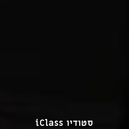
סטודיו iClass