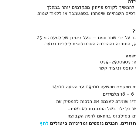
ידה
 להמשיך לקורס פייתון מתקדמים יותר במהלך
רסים השנתיים שיפתחו בספטמבר או ללמוד שפות
?
הקורס נכתב ומועבר על־ידי שחר תמם — בעל ניסיון של למעלה מ־25
 התוכנה וההדרכה הטכנולוגית לילדים ונוער.
רשמה
054
 טופס וניצור קשר
ם מהשעה 09:00 עד השעה 14:00
ים
יו שומרת לעצמה את הזכות להפסיק את
 כל ילד בשל התנהגות לא ראויה.
יים בסילבוס בהתאם לרמת הקבוצה
זורים, תכנים נוספים ומדיניות ביטולים
לחץ