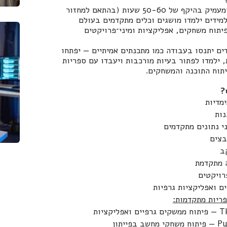
זהו קורס מתקדם ומעמיק בהיקף של 50-60 שעות (בהתאם למחזור
מידים ילמדו מושגים וכלים מתקדמים בעולם
יתוח משחקים, אפליקציות ומיני־פרויקטים
ים יתנסו בעבודה כמו מתכנתים אמיתיים — יפתחו
 ילמדו לפתור בעיות מורכבות ויעבדו עם ספריות
תוח התוכנה והמשחקים.
?
מדיות
נות
י נתונים מתקדמים
בצים
ב
 מתקדמת
רויקטים
ם ואפליקציות גרפיות
ריות מתקדמות:
ואפליקציות
שב בפייתון