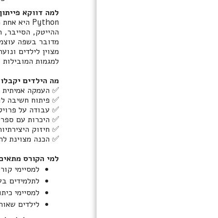
למה דווקא פייתון
Python היא
ההייטק, הסייבר, ה
מדובר בשפה עוצמתי
מצוין לילדים ונוע
למגמות המובילות ב
מה הילדים יקבלו
✅ העמקה אמיתית ב
✅ פיתוח חשיבה לו
✅ עבודה על פרויק
✅ היכרות עם ספרי
✅ חיזוק היצירתיות
✅ הכנה מצוינת לה
למי הקורס מתאים
למסיימי קורס
לתלמידים בע
למסיימי כיתו
לילדים שאוה