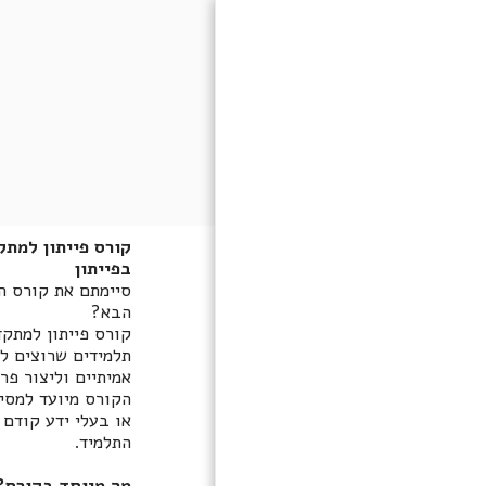
קורס פייתון למתק
בפייתון
סיימתם את קורס הי
הבא?
בית
תלמידים שרוצים ל
קייטנות וקורסי הייטק קיץ
אמיתיים וליצור פר
2026
הקורס מיועד למסיי
הכנה לשנת הלימודים
או בעלי ידע קודם 
הבאה
התלמיד.
ICLASS STUDY HUB
מה מיוחד בקורס?