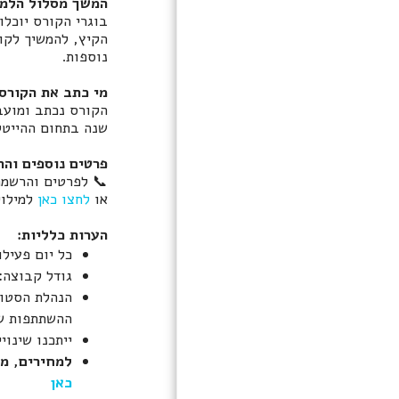
המשך מסלול הלמ
בוגרי הקורס יוכלו
הקיץ, להמשיך לקו
נוספות.
מי כתב את הקורס
שנה בתחום ההייטק,
פרטים נוספים וה
📞 לפרטים והרשמה: -2500905
או
לחצו כאן
למילוי
הערות כלליות:
כל יום פעילות מתקיי
גודל קבוצה: 6 - 16 תלמיד
הנהלת הסטוד
ההשתתפות של
ייתכנו שינו
למחירים, מח
כאן