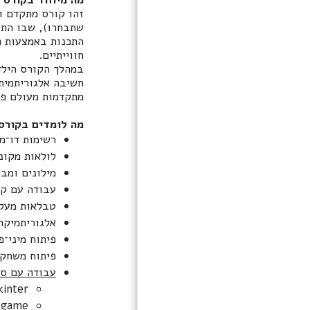
השירותים שלנו
שתבחרו), שבו התל
קורסים לבני נוער
התכנות באמצעות פ
חווייתיים.
קורסים למבוגרים
במהלך הקורס הילד
חשיבה אלגוריתמית,
ICLASS בתקשורת
מתקדמות מעולם פי
גלריה
מה לומדים בקורס
צור קשר
רשימות דו־מי
לולאות מקונ
הכנה לבחינת AWS
CERTIFIED AI
מילונים ומבנ
PRACTITIONER
עבודה עם ק
טבלאות מעק
אלגוריתמיקה
פיתוח מיני־פ
פיתוח משחקי
עבודה עם ספ
Tkinter — פיתוח ממשקים גרפיים 
Pygame — פיתוח משחקי מח